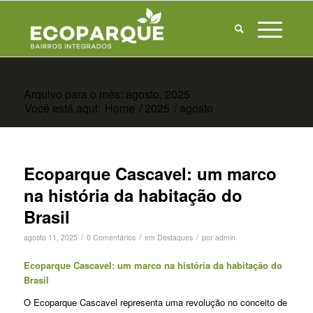
Arquivo para o mês: agosto, 2025
Você está aqui:
Home
/
2025
/
agosto
Ecoparque Cascavel: um marco
na história da habitação do
Brasil
/
/
/
agosto 11, 2025
0 Comentários
em
Destaques
por
admin
Ecoparque Cascavel: um marco na história da habitação do
Brasil
O Ecoparque Cascavel representa uma revolução no conceito de