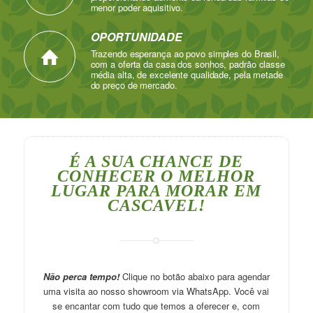
menor poder aquisitivo.
OPORTUNIDADE
Trazendo esperança ao povo simples do Brasil,
com a oferta da casa dos sonhos, padrão classe
média alta, de excelente qualidade, pela metade
do preço de mercado.
É A SUA CHANCE DE
CONHECER O MELHOR
LUGAR PARA MORAR EM
CASCAVEL!
Não perca tempo!
Clique no botão abaixo para agendar
uma visita ao nosso showroom via WhatsApp. Você vai
se encantar com tudo que temos a oferecer e, com