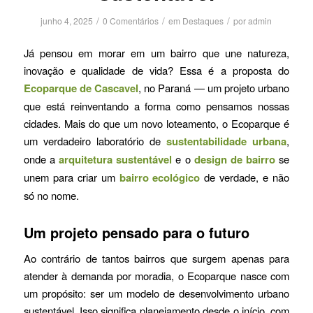
/
/
/
junho 4, 2025
0 Comentários
em
Destaques
por
admin
Já pensou em morar em um bairro que une natureza,
inovação e qualidade de vida? Essa é a proposta do
Ecoparque de Cascavel
, no Paraná — um projeto urbano
que está reinventando a forma como pensamos nossas
cidades. Mais do que um novo loteamento, o Ecoparque é
um verdadeiro laboratório de
sustentabilidade urbana
,
onde a
arquitetura sustentável
e o
design de bairro
se
unem para criar um
bairro ecológico
de verdade, e não
só no nome.
Um projeto pensado para o futuro
Ao contrário de tantos bairros que surgem apenas para
atender à demanda por moradia, o Ecoparque nasce com
um propósito: ser um modelo de desenvolvimento urbano
sustentável. Isso significa planejamento desde o início, com